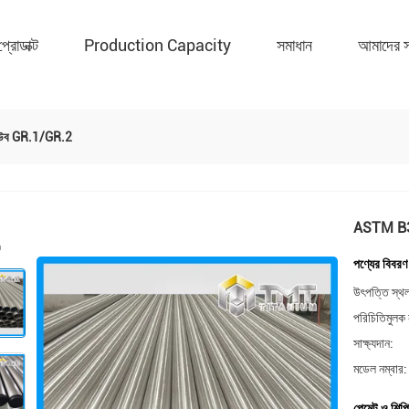
প্রোডাক্ট
Production Capacity
সমাধান
আমাদের স
 টিউব GR.1/GR.2
ASTM B338
পণ্যের বিবরণ
উৎপত্তি স্থ
পরিচিতিমুলক 
সাক্ষ্যদান:
মডেল নম্বার:
পেমেন্ট ও শিপি