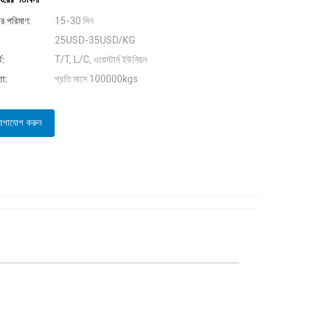
ার পরিমাণ:
15-30 দিন
25USD-35USD/KG
ত:
T/T, L/C, ওয়েস্টার্ন ইউনিয়ন
তা:
প্রতি মাসে 100000kgs
োগাযোগ করুন