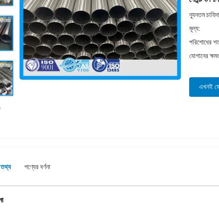
ন্যূনতম চাহিদ
মূল্য:
পরিশোধের শর্
যোগানের ক্ষম
এখনই য
 তথ্য
পণ্যের বর্ণনা
না