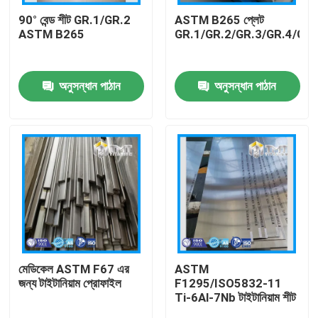
90° বেন্ড শীট GR.1/GR.2
ASTM B265 প্লেট
ASTM B265
GR.1/GR.2/GR.3/GR.4/GR.
আমাদের সম্পর্কে
অনুসন্ধান পাঠান
অনুসন্ধান পাঠান
কারখানা ভ্রমণ
মান নিয়ন্ত্রণ
আমাদের সাথে যোগাযোগ করুন
উদ্ধৃতির জন্য আবেদন
টাইটানিয়াম বার
মেডিকেল ASTM F67 এর
ASTM
জন্য টাইটানিয়াম প্রোফাইল
F1295/ISO5832-11
Ti-6Al-7Nb টাইটানিয়াম শীট
টাইটানিয়াম শীট/প্লেট