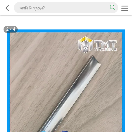
2
/
4