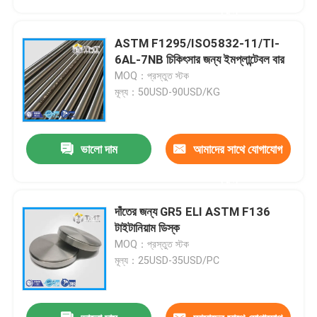
করুন
ASTM F1295/ISO5832-11/TI-
6AL-7NB চিকিৎসার জন্য ইমপ্লান্টেবল বার
MOQ：প্রস্তুত স্টক
মূল্য：50USD-90USD/KG
ভালো দাম
আমাদের সাথে যোগাযোগ
করুন
দাঁতের জন্য GR5 ELI ASTM F136
বাড়ি
টাইটানিয়াম ডিস্ক
MOQ：প্রস্তুত স্টক
মূল্য：25USD-35USD/PC
পণ্য
ভিডিও