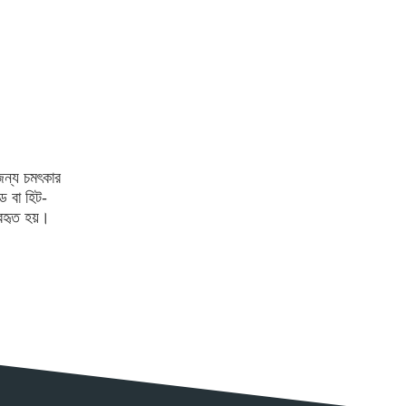
 জন্য চমৎকার
ড বা হিট-
যবহৃত হয়।